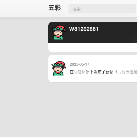
五彩
W81262881
2025-05-17
在
问题反馈
下发布了新帖《
后台改进建