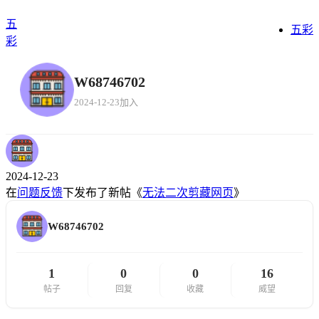
五
五彩
彩
W68746702
2024-12-23加入
2024-12-23
在
问题反馈
下发布了新帖《
无法二次剪藏网页
》
W68746702
1
0
0
16
帖子
回复
收藏
威望