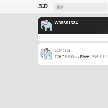
五彩
W39661634
2024-01-21
回复了
肥肥猫xyz
的帖子《
五彩插件更