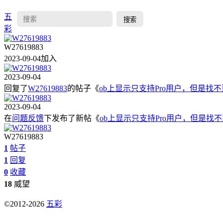
五
搜索
彩
W27619883
2023-09-04加入
2023-09-04
回复了
W27619883
的帖子《
ob上显示只支持Pro用户，但是找
2023-09-04
在
问题反馈
下发布了新帖《
ob上显示只支持Pro用户，但是找
W27619883
1
帖子
1
回复
0
收藏
18
威望
©2012-2026
五彩