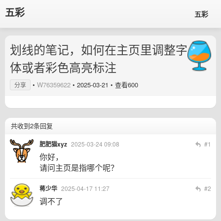
五彩
五彩
划线的笔记，如何在主页里调整字
体或者彩色高亮标注
•
W76359622
•
2025-03-21
• 查看600
分享
共收到2条回复
肥肥猫xyz
2025-03-24 09:08
#1
你好，
请问主页是指哪个呢？
蒋少华
2025-04-17 11:27
#2
调不了