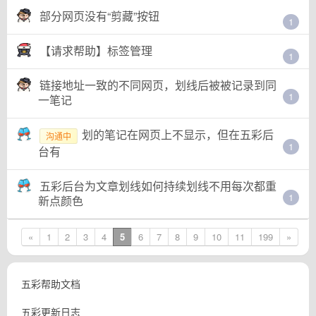
部分网页没有“剪藏”按钮
1
【请求帮助】标签管理
1
链接地址一致的不同网页，划线后被被记录到同
1
一笔记
划的笔记在网页上不显示，但在五彩后
沟通中
1
台有
五彩后台为文章划线如何持续划线不用每次都重
1
新点颜色
«
1
2
3
4
5
6
7
8
9
10
11
199
»
五彩帮助文档
五彩更新日志