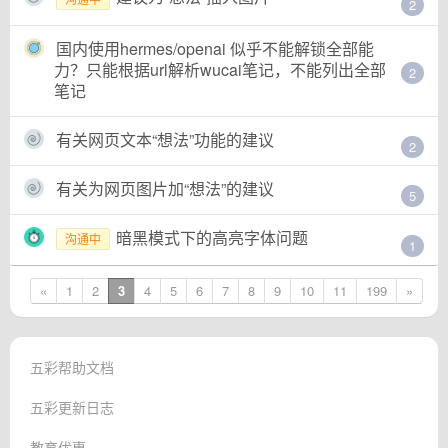
2
国内使用hermes/openai 似乎不能解锁全部能
力？只能根据url解析wucai笔记，不能列出全部
2
笔记
有关网页文本“想法”功能的建议
2
有关为网页图片加“想法”的建议
5
暗黑模式下的高亮字体问题
沟通中
1
«
1
2
3
4
5
6
7
8
9
10
11
199
»
五彩帮助文档
五彩更新日志
教育优惠