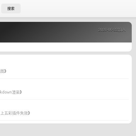
搜索
2026-06-22加入
截图
》
kdown渲染
》
面上五彩插件失效
》