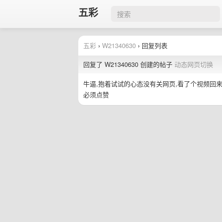
五彩
五彩
›
W21340630
› 回复列表
回复了 W21340630 创建的帖子
动态网页切换
牛逼,抱着试试的心态没有关网页,看了个视频回来
必须点赞