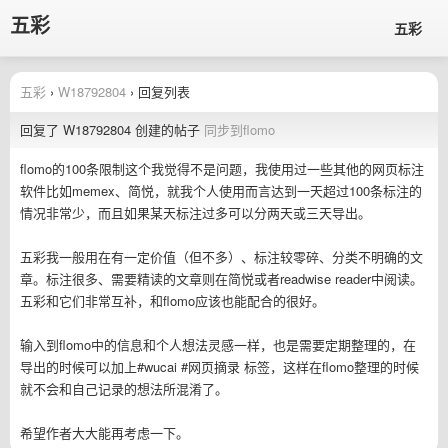
五彩
五彩
五彩
›
W18792804
› 回复列表
回复了 W18792804 创建的帖子
同步到flomo
flomo的100条限制这个我觉得不是问题，我使用过一些其他的网页标注
软件比如memex、简悦，就我个人使用而言达到一天超过100条标注的
情况非常少，而且如果某天标注过多可以分两天或三天导出。
五彩我一般用在有一定价值（但不多）、标注较零碎、分类不明确的文
章。标注很多、需要精读的文章则在简悦或者readwise reader中阅读。
五彩和它们非常互补，和flomo应该也能配合的很好。
输入到flomo中的信息和个人想法灵感一样，也是需要定期整理的，在
导出的时候可以加上#wucai #网页摘录 标签，这样在flomo整理的时候
就不会和自己记录的想法所混淆了。
希望作者大大能再考虑一下。