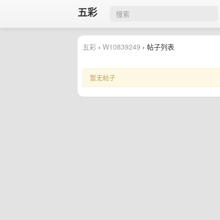
五彩
五彩
›
W10839249
› 帖子列表
暂无帖子