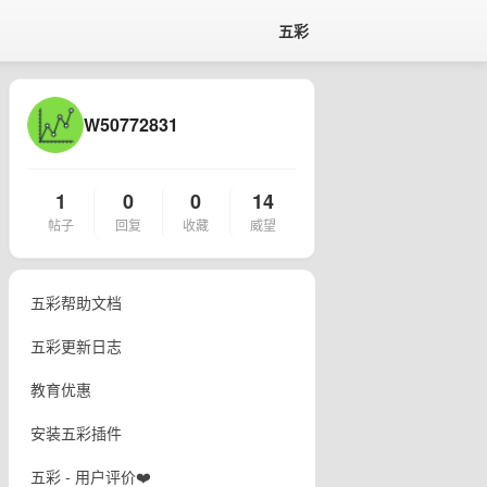
五彩
W50772831
1
0
0
14
帖子
回复
收藏
威望
五彩帮助文档
五彩更新日志
教育优惠
安装五彩插件
五彩 - 用户评价❤️