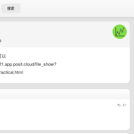
搜索
9
可以
.app.posit.cloud/file_show?
ctical.html
#1