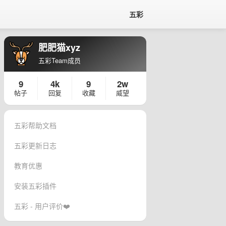
五彩
肥肥猫xyz
五彩Team成员
9
4k
9
2w
帖子
回复
收藏
威望
五彩帮助文档
五彩更新日志
教育优惠
安装五彩插件
五彩 - 用户评价❤️