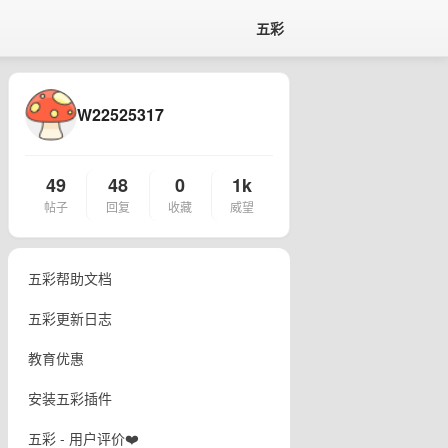
五彩
W22525317
49
48
0
1k
帖子
回复
收藏
威望
五彩帮助文档
五彩更新日志
教育优惠
安装五彩插件
五彩 - 用户评价❤️