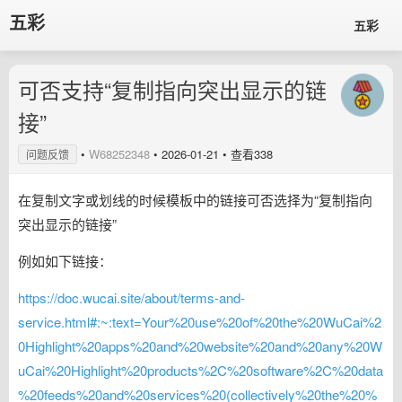
五彩
五彩
可否支持“复制指向突出显示的链
接”
•
W68252348
•
2026-01-21
• 查看338
问题反馈
在复制文字或划线的时候模板中的链接可否选择为“复制指向
突出显示的链接”
例如如下链接：
https://doc.wucai.site/about/terms-and-
service.html#:~:text=Your%20use%20of%20the%20WuCai%2
0Highlight%20apps%20and%20website%20and%20any%20W
uCai%20Highlight%20products%2C%20software%2C%20data
%20feeds%20and%20services%20(collectively%20the%20%