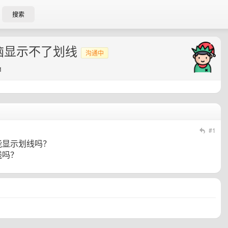
搜索
脑显示不了划线
沟通中
1
#1
能显示划线吗？
线吗？