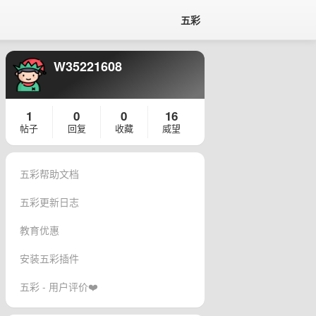
五彩
W35221608
1
0
0
16
帖子
回复
收藏
威望
五彩帮助文档
五彩更新日志
教育优惠
安装五彩插件
五彩 - 用户评价❤️