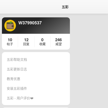
五彩
W37990537
10
12
0
246
帖子
回复
收藏
威望
五彩帮助文档
五彩更新日志
教育优惠
安装五彩插件
五彩 - 用户评价❤️