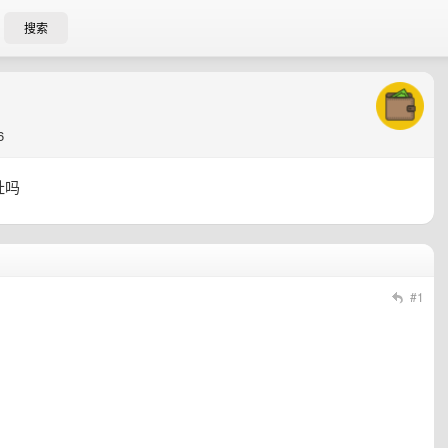
搜索
6
址吗
#1