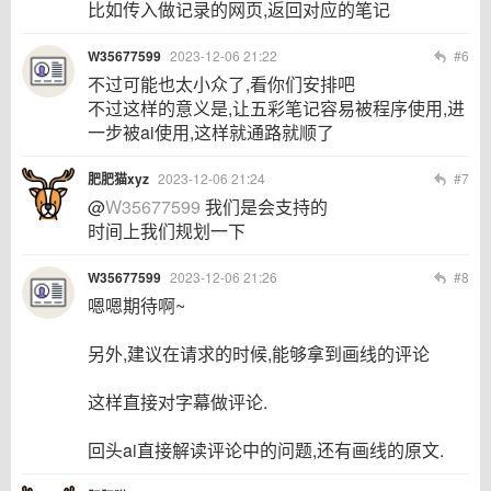
比如传入做记录的网页,返回对应的笔记
W35677599
2023-12-06 21:22
#6
不过可能也太小众了,看你们安排吧
不过这样的意义是,让五彩笔记容易被程序使用,进
一步被ai使用,这样就通路就顺了
肥肥猫xyz
2023-12-06 21:24
#7
@
W35677599
我们是会支持的
时间上我们规划一下
W35677599
2023-12-06 21:26
#8
嗯嗯期待啊~
另外,建议在请求的时候,能够拿到画线的评论
这样直接对字幕做评论.
回头ai直接解读评论中的问题,还有画线的原文.