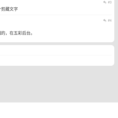
#3
个剪藏文字
#4
辑的，在五彩后台。