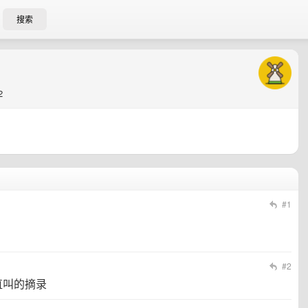
搜索
2
#1
#2
直叫的摘录