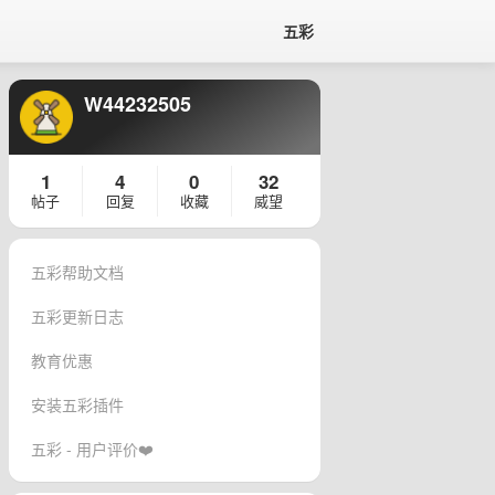
五彩
W44232505
1
4
0
32
帖子
回复
收藏
威望
五彩帮助文档
五彩更新日志
教育优惠
安装五彩插件
五彩 - 用户评价❤️