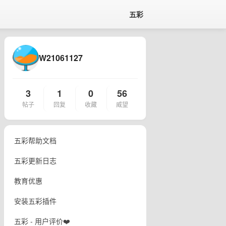
五彩
W21061127
3
1
0
56
帖子
回复
收藏
威望
五彩帮助文档
五彩更新日志
教育优惠
安装五彩插件
五彩 - 用户评价❤️