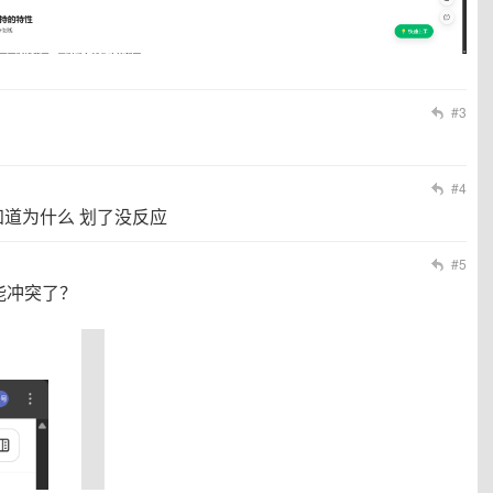
#3
#4
知道为什么 划了没反应
#5
能冲突了？