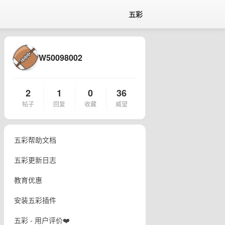
五彩
W50098002
2
1
0
36
帖子
回复
收藏
威望
五彩帮助文档
五彩更新日志
教育优惠
安装五彩插件
五彩 - 用户评价❤️