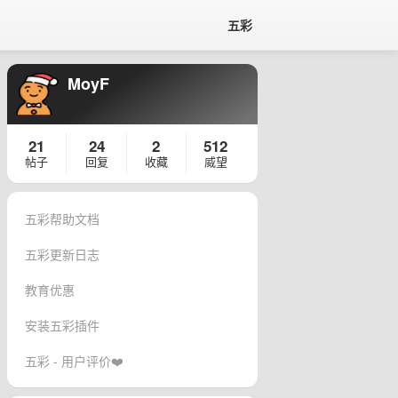
五彩
MoyF
21
24
2
512
帖子
回复
收藏
威望
五彩帮助文档
五彩更新日志
教育优惠
安装五彩插件
五彩 - 用户评价❤️