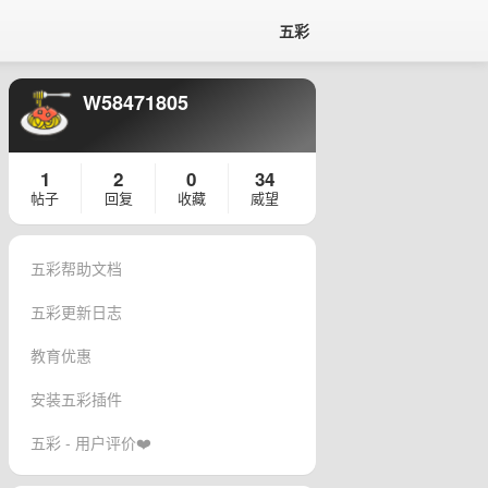
五彩
W58471805
1
2
0
34
帖子
回复
收藏
威望
五彩帮助文档
五彩更新日志
教育优惠
安装五彩插件
五彩 - 用户评价❤️