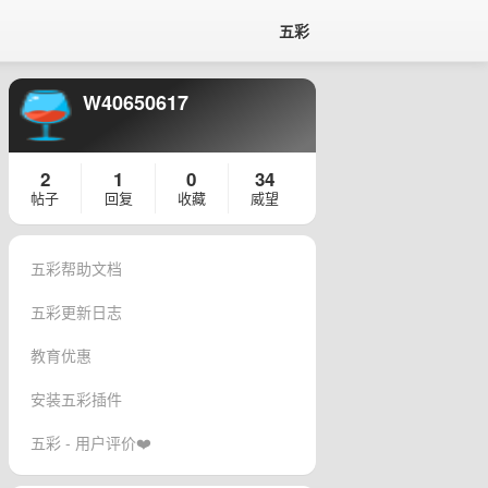
五彩
W40650617
2
1
0
34
帖子
回复
收藏
威望
五彩帮助文档
五彩更新日志
教育优惠
安装五彩插件
五彩 - 用户评价❤️