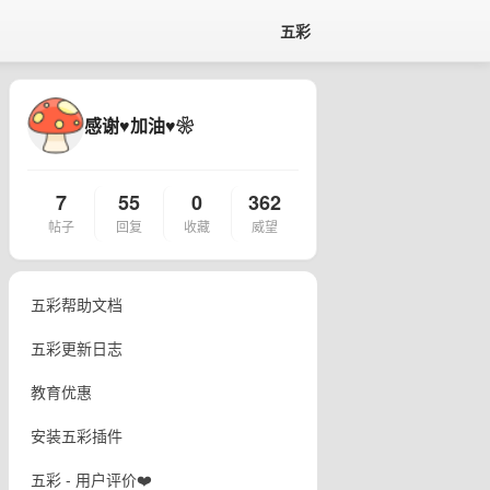
五彩
感谢♥加油♥❀
7
55
0
362
帖子
回复
收藏
威望
五彩帮助文档
五彩更新日志
教育优惠
安装五彩插件
五彩 - 用户评价❤️