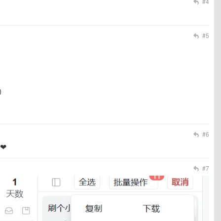
#4
#5
）
#6
❤
#7