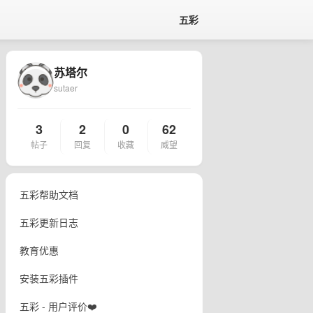
五彩
苏塔尔
sutaer
3
2
0
62
帖子
回复
收藏
威望
五彩帮助文档
五彩更新日志
教育优惠
安装五彩插件
五彩 - 用户评价❤️