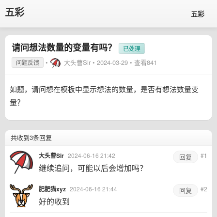
五彩
五彩
请问想法数量的变量有吗？
已处理
•
大头曹Sir
•
2024-03-29
• 查看841
问题反馈
如题，请问想在模板中显示想法的数量，是否有想法数量变
量？
共收到3条回复
大头曹Sir
2024-06-16 21:42
#1
回复
继续追问，可能以后会增加吗？
肥肥猫xyz
2024-06-16 21:44
#2
回复
好的收到