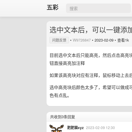
五彩
选中文本后，可以一键添
•
W9726847
•
2023-02-09
• 查看1k
问题反馈
目前选中文本后只能高亮，然后点击高亮
钮直接高亮加注释
如果该高亮块对应有注释，鼠标移动上去
选中高亮块后颜色太多了，希望可以做成
色有点乱。
共收到3条回复
肥肥猫xyz
2023-02-09 12:30