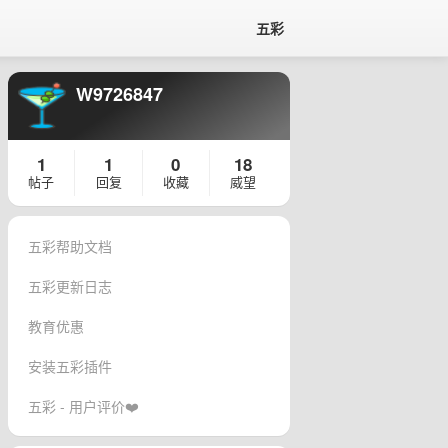
五彩
W9726847
1
1
0
18
帖子
回复
收藏
威望
五彩帮助文档
五彩更新日志
教育优惠
安装五彩插件
五彩 - 用户评价❤️