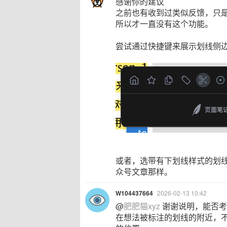
感谢你的建议
之前也有收到过类似反馈，只
所以才一直没有这个功能。
尝试通过快捷键来展示划线侧
或者，选带有下划线样式的划
众号文章那样。
W104437664
2026-02-13 10:42
@
肥肥猫xyz
谢谢说明，能否考
在想法被标注的划线的附近，不