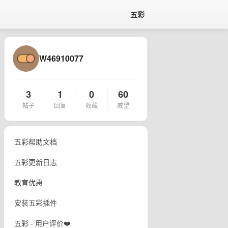
五彩
W46910077
3
1
0
60
帖子
回复
收藏
威望
五彩帮助文档
五彩更新日志
教育优惠
安装五彩插件
五彩 - 用户评价❤️