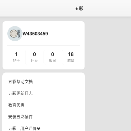
五彩
W43503459
1
0
0
18
帖子
回复
收藏
威望
五彩帮助文档
五彩更新日志
教育优惠
安装五彩插件
五彩 - 用户评价❤️