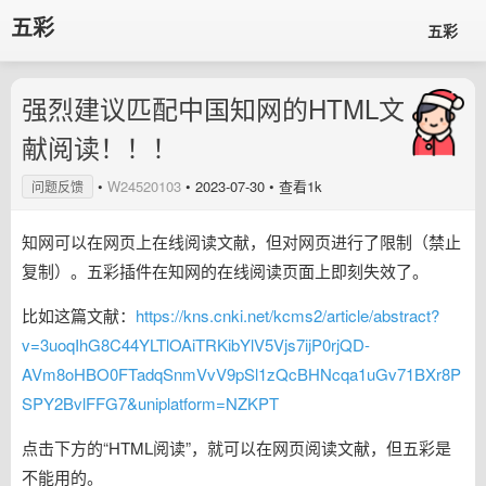
五彩
五彩
强烈建议匹配中国知网的HTML文
献阅读！！！
•
W24520103
•
2023-07-30
• 查看1k
问题反馈
知网可以在网页上在线阅读文献，但对网页进行了限制（禁止
复制）。五彩插件在知网的在线阅读页面上即刻失效了。
比如这篇文献：
https://kns.cnki.net/kcms2/article/abstract?
v=3uoqIhG8C44YLTlOAiTRKibYlV5Vjs7ijP0rjQD-
AVm8oHBO0FTadqSnmVvV9pSl1zQcBHNcqa1uGv71BXr8P
SPY2BvlFFG7&uniplatform=NZKPT
点击下方的“HTML阅读”，就可以在网页阅读文献，但五彩是
不能用的。