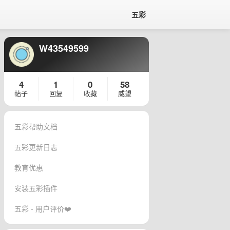
五彩
W43549599
4
1
0
58
帖子
回复
收藏
威望
五彩帮助文档
五彩更新日志
教育优惠
安装五彩插件
五彩 - 用户评价❤️