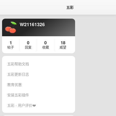
五彩
W21161326
1
0
0
18
帖子
回复
收藏
威望
五彩帮助文档
五彩更新日志
教育优惠
安装五彩插件
五彩 - 用户评价❤️