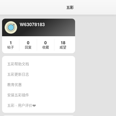
五彩
W63078183
1
0
0
18
帖子
回复
收藏
威望
五彩帮助文档
五彩更新日志
教育优惠
安装五彩插件
五彩 - 用户评价❤️