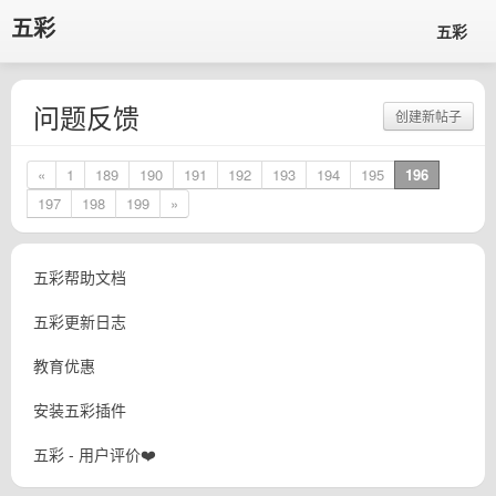
五彩
五彩
问题反馈
创建新帖子
«
1
189
190
191
192
193
194
195
196
197
198
199
»
五彩帮助文档
五彩更新日志
教育优惠
安装五彩插件
五彩 - 用户评价❤️