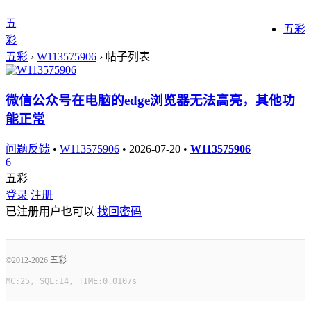
五
五彩
彩
五彩
›
W113575906
› 帖子列表
微信公众号在电脑的edge浏览器无法高亮，其他功
能正常
问题反馈
•
W113575906
•
2026-07-20
•
W113575906
6
五彩
登录
注册
已注册用户也可以
找回密码
©2012-2026
五彩
MC:25, SQL:14, TIME:0.0107s