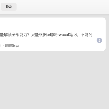
搜索
似乎不能解锁全部能力？只能根据url解析wucai笔记，不能列
2
5
•
肥肥猫xyz