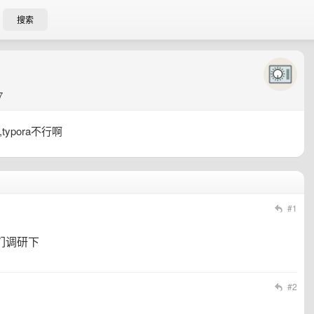
搜索
7
typora不行啊
#1
我们调研下
#2