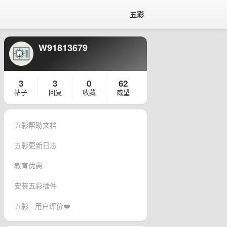
五彩
W91813679
3
3
0
62
帖子
回复
收藏
威望
五彩帮助文档
五彩更新日志
教育优惠
安装五彩插件
五彩 - 用户评价❤️