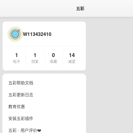
五彩
W113432410
1
1
0
14
帖子
回复
收藏
威望
五彩帮助文档
五彩更新日志
教育优惠
安装五彩插件
五彩 - 用户评价❤️