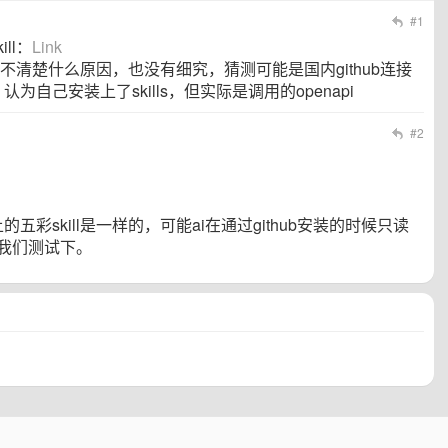
#1
ll：
Link
，不清楚什么原因，也没有细究，猜测可能是国内github连接
自己安装上了skills，但实际是调用的openapi
#2
b 上的五彩skill是一样的，可能ai在通过github安装的时候只读
后续我们测试下。